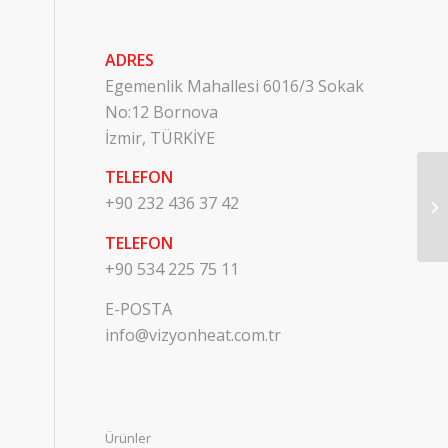
ADRES
Egemenlik Mahallesi 6016/3 Sokak
No:12 Bornova
İzmir, TÜRKİYE
TELEFON
+90 232 436 37 42
Is
TELEFON
+90 534 225 75 11
E-POSTA
info@vizyonheat.com.tr
Ürünler