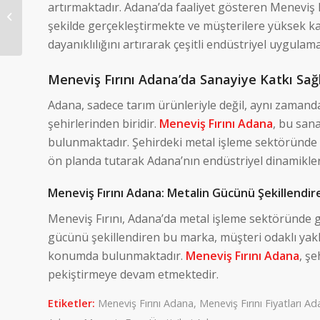
artırmaktadır. Adana’da faaliyet gösteren Meneviş Fı
Meneviş Fırını Kocaeli
şekilde gerçekleştirmekte ve müşterilere yüksek k
dayanıklılığını artırarak çeşitli endüstriyel uygula
Meneviş Fırını Adana’da Sanayiye Katkı Sağ
Adana, sadece tarım ürünleriyle değil, aynı zamanda
şehirlerinden biridir.
Meneviş Fırını Adana
, bu san
bulunmaktadır. Şehirdeki metal işleme sektöründe 
ön planda tutarak Adana’nın endüstriyel dinamikle
Meneviş Fırını Adana: Metalin Gücünü Şekillendi
Meneviş Fırını, Adana’da metal işleme sektöründe g
gücünü şekillendiren bu marka, müşteri odaklı yakl
konumda bulunmaktadır.
Meneviş Fırını Adana
, ş
pekiştirmeye devam etmektedir.
Etiketler:
Meneviş Fırını Adana
,
Meneviş Fırını Fiyatları A