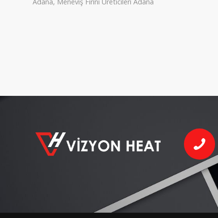
Adana
,
Meneviş Fırını Üreticileri Adana